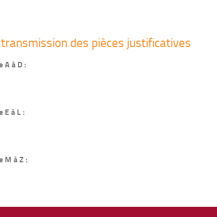
transmission des pièces justificatives
 A à D :
 E à L :
e M à Z :