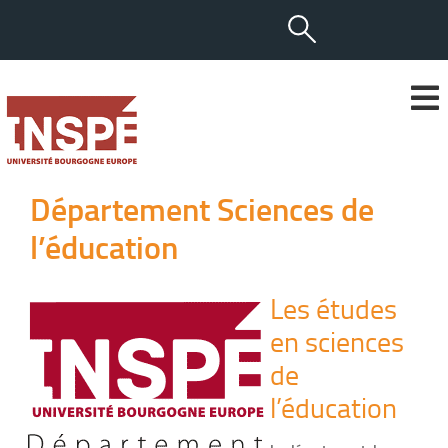
Département Sciences de
l’éducation
Les études
en sciences
de
l’éducation