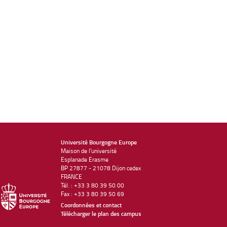
Université Bourgogne Europe
Maison de l'université
Esplanade Erasme
BP 27877 - 21078 Dijon cedex
FRANCE
Tél. : +33 3 80 39 50 00
Fax : +33 3 80 39 50 69
Coordonnées et contact
Télécharger le plan des campus