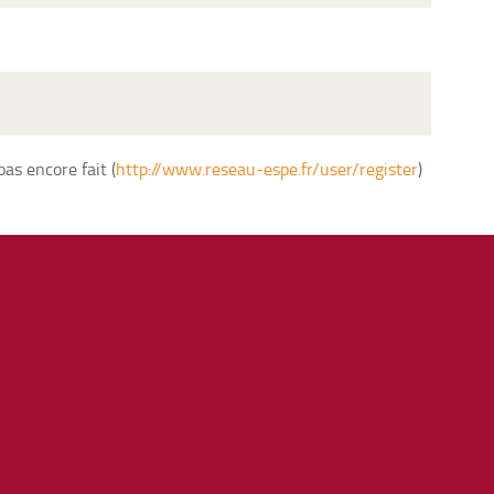
pas encore fait (
http://www.reseau-espe.fr/user/register
)