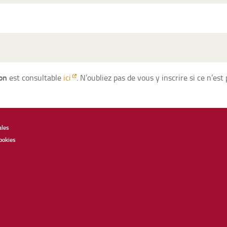
on
est consultable
ici
. N’oubliez pas de vous y inscrire si ce n’est 
ales
ookies