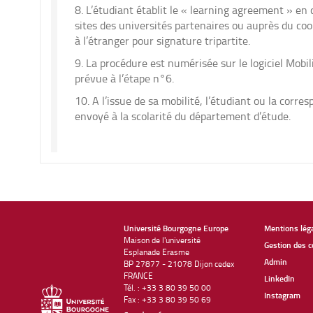
L’étudiant établit le « learning agreement » en 
sites des universités partenaires ou auprès du coo
à l’étranger pour signature tripartite.
La procédure est numérisée sur le logiciel Mobi
prévue à l’étape n°6.
A l’issue de sa mobilité, l’étudiant ou la corr
envoyé à la scolarité du département d’étude.
Université Bourgogne Europe
Mentions lég
Maison de l'université
Gestion des c
Esplanade Erasme
Admin
BP 27877 - 21078 Dijon cedex
FRANCE
LinkedIn
Tél. : +33 3 80 39 50 00
Instagram
Fax : +33 3 80 39 50 69