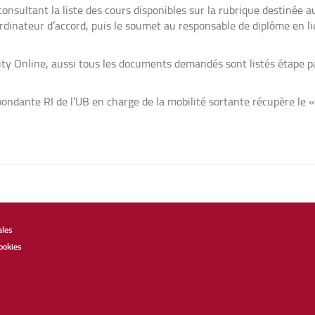
consultant la liste des cours disponibles sur la rubrique destinée 
rdinateur d’accord, puis le soumet au responsable de diplôme en li
lity Online, aussi tous les documents demandés sont listés étape pa
espondante RI de l’UB en charge de la mobilité sortante récupère le
ales
ookies