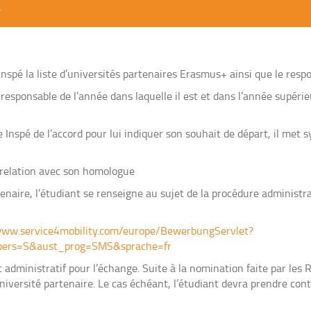
+
’Inspé la liste d’universités partenaires Erasmus+ ainsi que le resp
 responsable de l’année dans laquelle il est et dans l’année supéri
e Inspé de l’accord pour lui indiquer son souhait de départ, il me
n relation avec son homologue
enaire, l’étudiant se renseigne au sujet de la procédure administra
/www.service4mobility.com/europe/BewerbungServlet?
pers=S&aust_prog=SMS&sprache=fr
 administratif pour l’échange. Suite à la nomination faite par les R
iversité partenaire. Le cas échéant, l’étudiant devra prendre conta