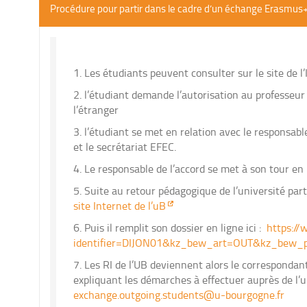
Procédure pour partir dans le cadre d’un échange Erasmus
Les étudiants peuvent consulter sur le site de l
l’étudiant demande l’autorisation au professeur
l’étranger
l’étudiant se met en relation avec le responsabl
et le secrétariat EFEC.
Le responsable de l’accord se met à son tour e
Suite au retour pédagogique de l’université part
site Internet de l’uB
Puis il remplit son dossier en ligne ici :
https:/
identifier=DIJON01&kz_bew_art=OUT&kz_bew_
Les RI de l’UB deviennent alors le correspondant
expliquant les démarches à effectuer auprès de l’un
exchange.outgoing.students@u-bourgogne.fr