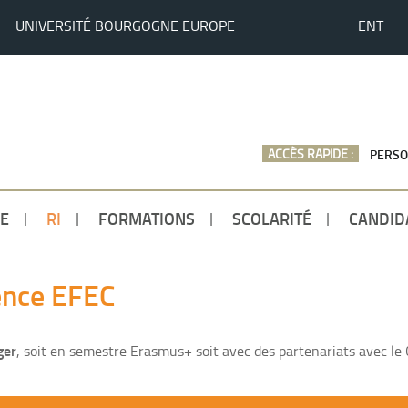
UNIVERSITÉ BOURGOGNE EUROPE
ENT
ACCÈS RAPIDE :
PERSO
E
RI
FORMATIONS
SCOLARITÉ
CANDID
cence EFEC
ger
, soit en semestre Erasmus+ soit avec des partenariats avec le