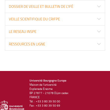
DOSSIER DE VEILLE ET BULLETIN DE L'IFÉ
VEILLE SCIENTIFIQUE DU CRIFPE
LE RESEAU INSPE
RESSOURCES EN LIGNE
Université Bourgogne Europe
Maison de l'université
Esplanade Erasme
BP 27877 - 21078 Dijon cedex
FRANCE
Tél. : +33 3 80 39 50 00
Fax : +33 3 80 39 50 69