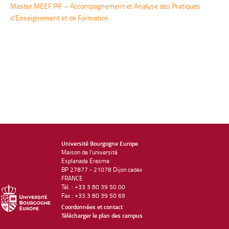
Master MEEF PIF – Accompagnement et Analyse des Pratiques
d’Enseignement et de Formation
Université Bourgogne Europe
Maison de l'université
Esplanade Erasme
BP 27877 - 21078 Dijon cedex
FRANCE
Tél. : +33 3 80 39 50 00
Fax : +33 3 80 39 50 69
Coordonnées et contact
Télécharger le plan des campus