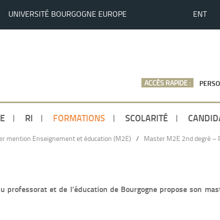
UNIVERSITÉ BOURGOGNE EUROPE
ENT
ACCÈS RAPIDE :
PERSO
E
RI
FORMATIONS
SCOLARITÉ
CANDID
r mention Enseignement et éducation (M2E)
/
Master M2E 2nd degré – Pr
du professorat et de l’éducation de Bourgogne propose son mas