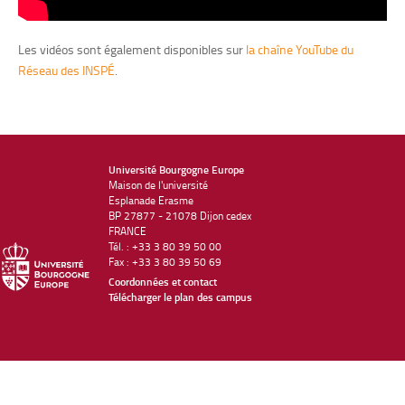
Les vidéos sont également disponibles sur
la chaîne YouTube du
Réseau des INSPÉ
.
Université Bourgogne Europe
Maison de l'université
Esplanade Erasme
BP 27877 - 21078 Dijon cedex
FRANCE
Tél. : +33 3 80 39 50 00
Fax : +33 3 80 39 50 69
Coordonnées et contact
Télécharger le plan des campus