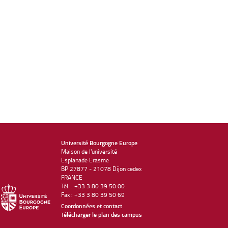
Université Bourgogne Europe
Maison de l'université
Esplanade Erasme
BP 27877 - 21078 Dijon cedex
FRANCE
Tél. : +33 3 80 39 50 00
Fax : +33 3 80 39 50 69
Coordonnées et contact
Télécharger le plan des campus