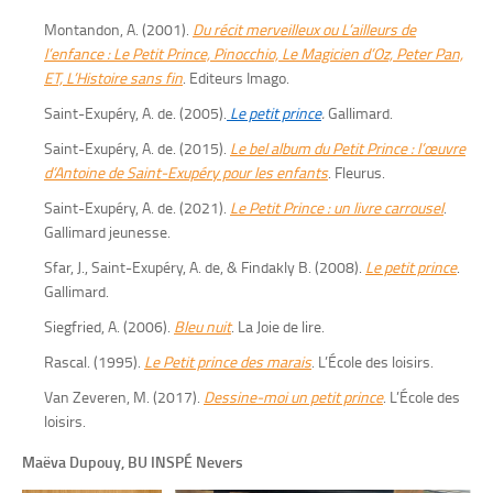
Montandon, A. (2001).
Du récit merveilleux ou L’ailleurs de
l’enfance : Le Petit Prince, Pinocchio, Le Magicien d’Oz, Peter Pan,
ET, L’Histoire sans fin
. Editeurs Imago.
Saint-Exupéry, A. de. (2005).
Le petit prince
.
Gallimard.
Saint-Exupéry, A. de. (2015).
Le bel album du Petit Prince : l’œuvre
d’Antoine de Saint-Exupéry pour les enfants
. Fleurus.
Saint-Exupéry, A. de. (2021).
Le Petit Prince : un livre carrousel
.
Gallimard jeunesse.
Sfar, J., Saint-Exupéry, A. de, & Findakly B. (2008).
Le petit prince
.
Gallimard.
Siegfried, A. (2006).
Bleu nuit
. La Joie de lire.
Rascal. (1995).
Le Petit prince des marais
. L’École des loisirs.
Van Zeveren, M. (2017).
Dessine-moi un petit prince
. L’École des
loisirs.
Maëva Dupouy, BU INSPÉ Nevers