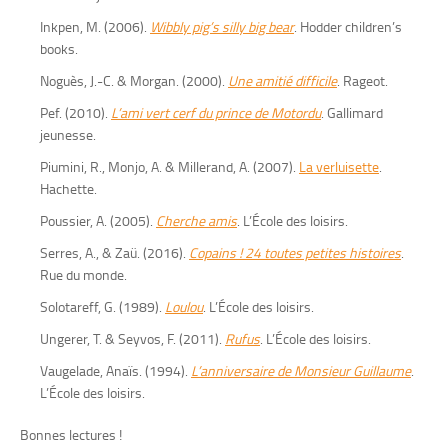
Inkpen, M. (2006).
Wibbly pig’s silly big bear
. Hodder children’s
books.
Noguès, J.-C. & Morgan. (2000).
Une amitié difficile
. Rageot.
Pef. (2010).
L’ami vert cerf du prince de Motordu
. Gallimard
jeunesse.
Piumini, R., Monjo, A. & Millerand, A. (2007).
La verluisette
.
Hachette.
Poussier, A. (2005).
Cherche amis
. L’École des loisirs.
Serres, A., & Zaü. (2016).
Copains ! 24 toutes petites histoires
.
Rue du monde.
Solotareff, G. (1989).
Loulou
. L’École des loisirs.
Ungerer, T. & Seyvos, F. (2011).
Rufus
. L’École des loisirs.
Vaugelade, Anaïs. (1994).
L’anniversaire de Monsieur Guillaume
.
L’École des loisirs.
Bonnes lectures !