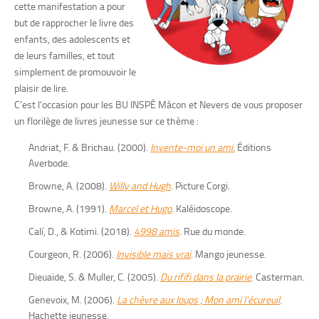
cette manifestation a pour
but de rapprocher le livre des
enfants, des adolescents et
de leurs familles, et tout
simplement de promouvoir le
plaisir de lire.
C’est l’occasion pour les BU INSPÉ Mâcon et Nevers de vous proposer
un florilège de livres jeunesse sur ce thème :
Andriat, F. & Brichau. (2000).
Invente-moi un ami.
Éditions
Averbode.
Browne, A. (2008).
Willy and Hugh
. Picture Corgi.
Browne, A. (1991).
Marcel et Hugo
. Kaléidoscope.
Calí, D., & Kotimi. (2018).
4998 amis
. Rue du monde.
Courgeon, R. (2006).
Invisible mais vrai
. Mango jeunesse.
Dieuaide, S. & Muller, C. (2005).
Du rififi dans la prairie
. Casterman.
Genevoix, M. (2006).
La chèvre aux loups ; Mon ami l’écureuil
.
Hachette jeunesse.