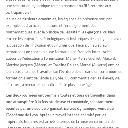
une restitution dynamique tout en donnant du fil à retordre aux
participant·e·s !
Issues de plusieurs académies, les équipes en présence ont, par
exemple, eu à articuler l’histoire et l’enseignement des
mathématiques avec le principe de l’égalité filles-garçons, ou bien
encore les enjeux épistémologiques et historiques de la physique avec
la question de l’inclusion et du numérique. Face à un sujet leur
demandant de concevoir une formation de français inter-cycles
autour de l’éducation à l’orientation, Marie-Pierre Greffet (Mâcon),
Martine Jacques (Mâcon) et Caroline Raulet-Marcel (Auxerre) ont, de
leur côté, choisi de travailler sur l’écriture de soi dans un continuum de
formation allant de l’école au lycée. Ou comment aider les élèves, via
l’écriture, à mieux se connaître dès le plus jeune âge.
Ces deux journées ont permis à toutes et tous de travailler dans
une atmosphère à la fois studieuse et conviviale, constamment
épaulés par une équipe organisatrice très dynamique, venue de
l’Académie de Lyon.
Après un travail intense et limité par les
impératifs horaires est arrivé le temps de la mise en commun, de
l’échange et de la remise des prix ! Attribué par un jury de directeurs