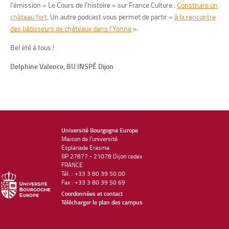
l’émission « Le Cours de l’histoire » sur France Culture :
Construire un
château fort
. Un autre podcast vous permet de partir «
à la rencontre
des bâtisseurs de châteaux dans l’Yonne
».
Bel été à tous !
Delphine Valence, BU INSPÉ Dijon
Université Bourgogne Europe
Maison de l'université
Esplanade Erasme
BP 27877 - 21078 Dijon cedex
FRANCE
Tél. : +33 3 80 39 50 00
Fax : +33 3 80 39 50 69
Coordonnées et contact
Télécharger le plan des campus