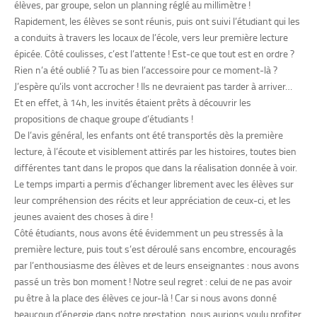
élèves, par groupe, selon un planning réglé au millimètre !
Rapidement, les élèves se sont réunis, puis ont suivi l’étudiant qui les
a conduits à travers les locaux de l’école, vers leur première lecture
épicée. Côté coulisses, c’est l’attente ! Est-ce que tout est en ordre ?
Rien n’a été oublié ? Tu as bien l’accessoire pour ce moment-là ?
J’espère qu’ils vont accrocher ! Ils ne devraient pas tarder à arriver…
Et en effet, à 14h, les invités étaient prêts à découvrir les
propositions de chaque groupe d’étudiants !
De l’avis général, les enfants ont été transportés dès la première
lecture, à l’écoute et visiblement attirés par les histoires, toutes bien
différentes tant dans le propos que dans la réalisation donnée à voir.
Le temps imparti a permis d’échanger librement avec les élèves sur
leur compréhension des récits et leur appréciation de ceux-ci, et les
jeunes avaient des choses à dire !
Côté étudiants, nous avons été évidemment un peu stressés à la
première lecture, puis tout s’est déroulé sans encombre, encouragés
par l’enthousiasme des élèves et de leurs enseignantes : nous avons
passé un très bon moment ! Notre seul regret : celui de ne pas avoir
pu être à la place des élèves ce jour-là ! Car si nous avons donné
beaucoup d’énergie dans notre prestation, nous aurions voulu profiter